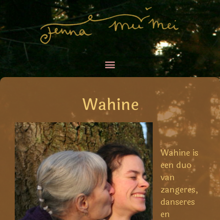
Wahine
Wahine is
een duo
van
zangeres,
danseres
en